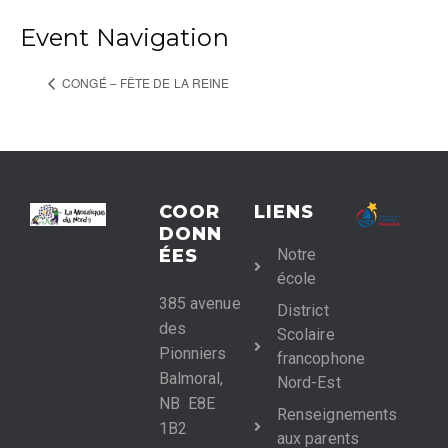
Event Navigation
CONGÉ – FÊTE DE LA REINE
COOR
LIENS
DONN
ÉES
Notre
école
385 avenue
District
des
Scolaire
Pionniers
francophone
Balmoral,
Nord-Est
NB E8E
Renseignements
1B2
aux parents